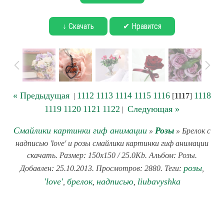
↓ Скачать
✔ Нравится
« Предыдущая
1112
1113
1114
1115
1116
1118
|
[
1117
]
1119
1120
1121
1122
Следующая »
|
Смайлики картинки гиф анимации
Розы
»
» Брелок с
надписью 'love' и розы смайлики картинки гиф анимации
скачать. Размер: 150x150 / 25.0Kb. Альбом: Розы.
розы
Добавлен: 25.10.2013. Просмотров: 2880. Теги:
,
'love'
брелок
надписью
liubavyshka
,
,
,