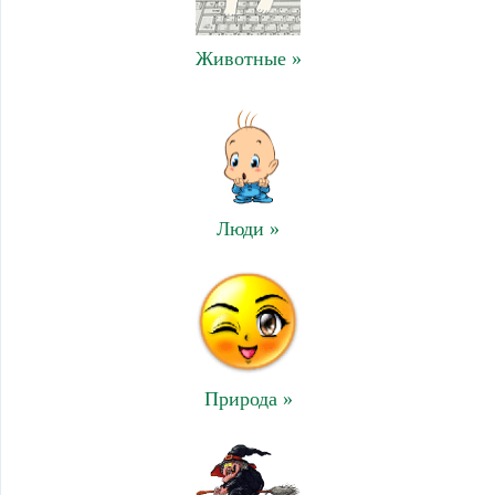
Животные »
Люди »
Природа »