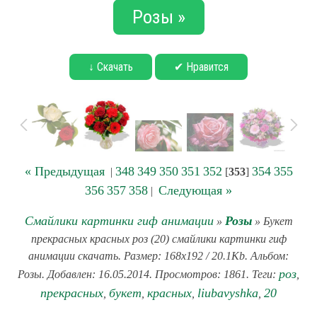
Розы »
↓ Скачать
✔ Нравится
« Предыдущая
348
349
350
351
352
354
355
|
[
353
]
356
357
358
Следующая »
|
Смайлики картинки гиф анимации
Розы
»
» Букет
прекрасных красных роз (20) смайлики картинки гиф
анимации скачать. Размер: 168x192 / 20.1Kb. Альбом:
роз
Розы. Добавлен: 16.05.2014. Просмотров: 1861. Теги:
,
прекрасных
букет
красных
liubavyshka
20
,
,
,
,