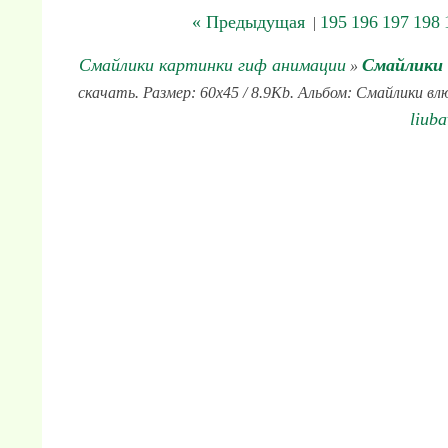
« Предыдущая
195
196
197
198
|
Смайлики картинки гиф анимации
Смайлики
»
скачать. Размер: 60x45 / 8.9Kb. Альбом: Смайлики вл
liub