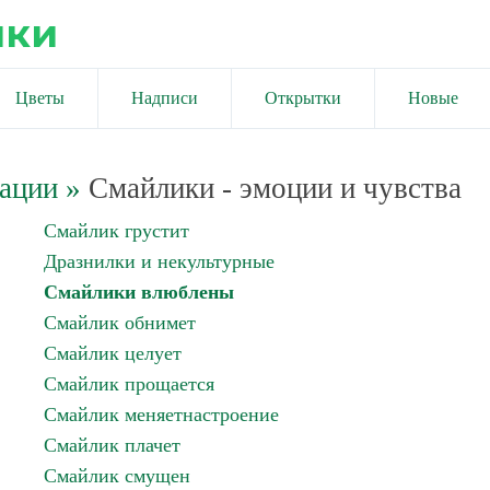
ики
Цветы
Надписи
Открытки
Новые
ации
»
Смайлики - эмоции и чувства
Смайлик грустит
Дразнилки и некультурные
Смайлики влюблены
Смайлик обнимет
Смайлик целует
Смайлик прощается
Смайлик меняетнастроение
Смайлик плачет
Смайлик смущен