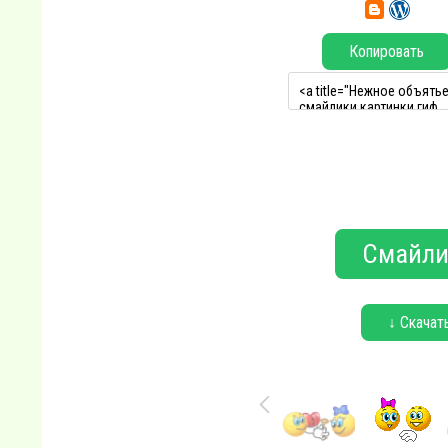
Копировать
Смайли
↓ Скачат