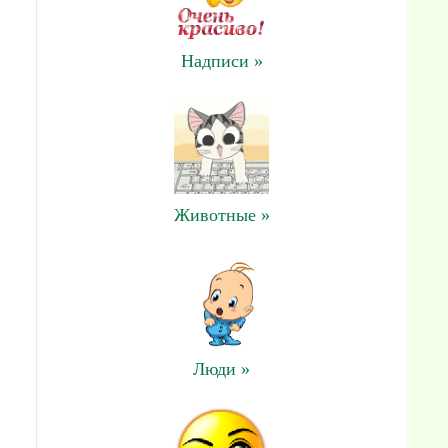
Надписи »
Животные »
Люди »