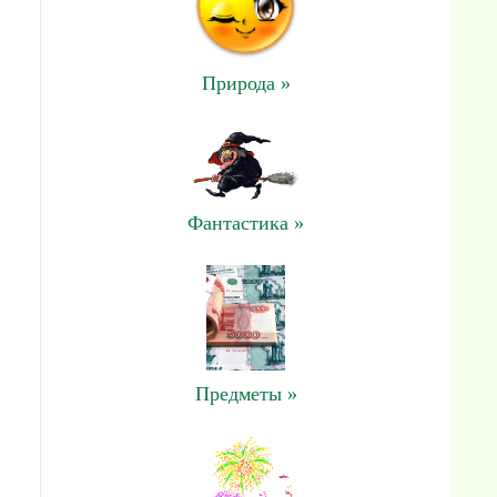
Природа »
Фантастика »
Предметы »