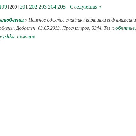
199
201
202
203
204
205
Следующая »
[
200
]
|
 влюблены
» Нежное объятье смайлики картинки гиф анимации
объятье
юблены. Добавлен: 03.05.2013. Просмотров: 3344. Теги:
,
avyshka
нежное
,