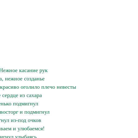
 Нежное касание рук
а, нежное созданье
 красиво оголило плечо невесты
 сердце из сахара
нько подмигнул
восторг и подмигнул
нул из-под очков
ваем и улюбаемся!
игнул улыбаясь