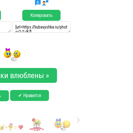
Копировать
ки влюблены »
✔ Нравится
ь