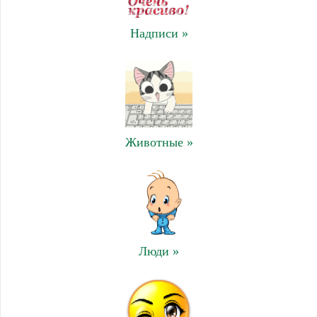
Надписи »
Животные »
Люди »