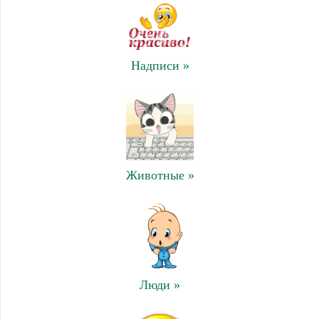
Надписи »
Животные »
Люди »