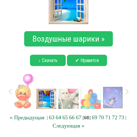
Воздушные шарики »
↓ Скачать
✔ Нравится
« Предыдущая
63
64
65
66
67
69
70
71
72
73
|
[
68
]
|
Следующая »