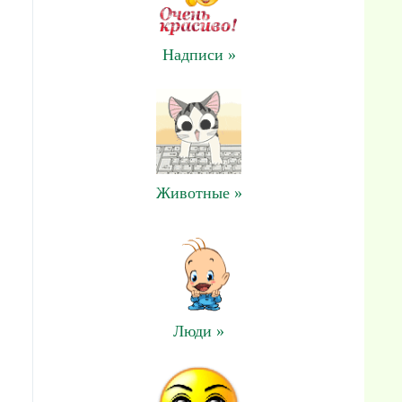
Надписи »
Животные »
Люди »