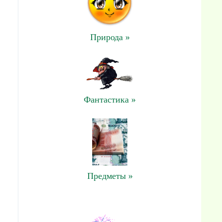
Природа »
Фантастика »
Предметы »