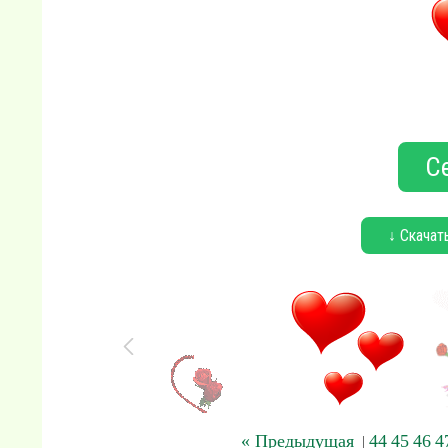
С
↓ Скачат
« Предыдущая
44
45
46
4
|