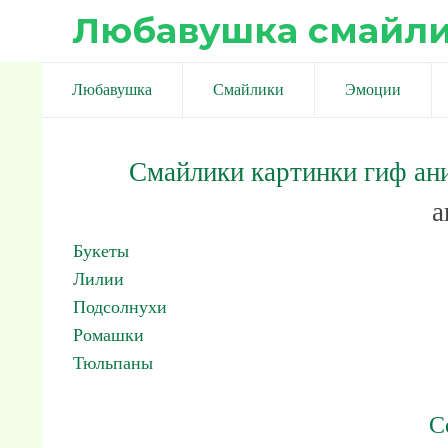
Любавушка смайл
Любавушка
Смайлики
Эмоции
Смайлики картинки гиф ан
а
Букеты
Лилии
Подсолнухи
Ромашки
Тюльпаны
С