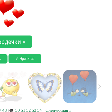
ердечки »
✔ Нравится
ь
7
48
50
51
52
53
54
Следующая »
[
49
]
|