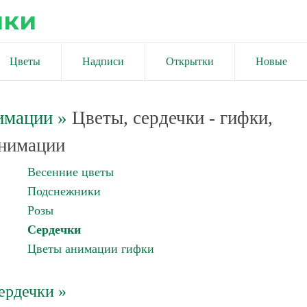
ики
Цветы
Надписи
Открытки
Новые
имации
»
Цветы, сердечки - гифки,
нимации
Весенние цветы
Подснежники
Розы
Сердечки
Цветы анимации гифки
ердечки »