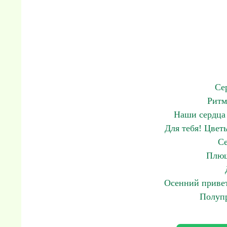
Се
Ритм
Наши сердца 
Для тебя! Цвет
Се
Плющ
Осенний привет
Полупр