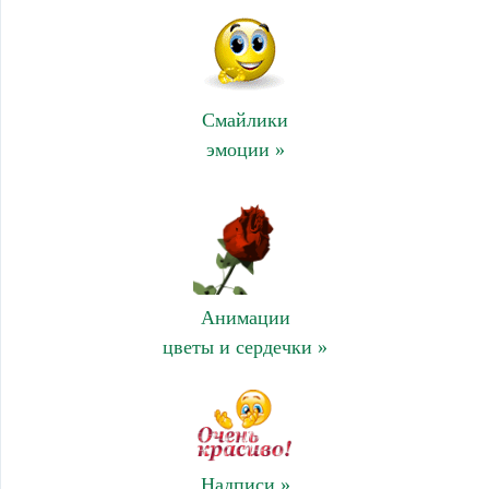
Смайлики
эмоции »
Анимации
цветы и сердечки »
Надписи »