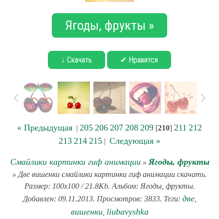
Ягоды, фрукты »
↓ Скачать
✔ Нравится
« Предыдущая
205
206
207
208
209
211
212
|
[
210
]
213
214
215
Следующая »
|
Смайлики картинки гиф анимации
Ягоды, фрукты
»
» Две вишенки смайлики картинки гиф анимации скачать.
Размер: 100x100 / 21.8Kb. Альбом: Ягоды, фрукты.
две
Добавлен: 09.11.2013. Просмотров: 3833. Теги:
,
вишенки
liubavyshka
,