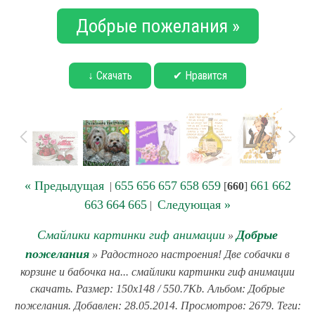
Добрые пожелания »
↓ Скачать
✔ Нравится
« Предыдущая
655
656
657
658
659
661
662
|
[
660
]
663
664
665
Следующая »
|
Смайлики картинки гиф анимации
Добрые
»
пожелания
» Радостного настроения! Две собачки в
корзине и бабочка на... смайлики картинки гиф анимации
скачать. Размер: 150x148 / 550.7Kb. Альбом: Добрые
пожелания. Добавлен: 28.05.2014. Просмотров: 2679. Теги: