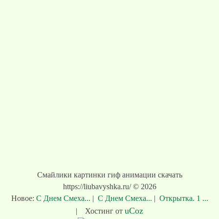
Смайлики картинки гиф анимации скачать
https://liubavyshka.ru/ © 2026
Новое:
С Днем Смеха...
|
С Днем Смеха...
|
Открытка. 1 ...
uCoz
|
Хостинг от