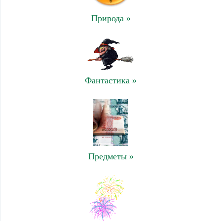
Природа »
Фантастика »
Предметы »