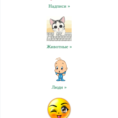
Надписи »
Животные »
Люди »