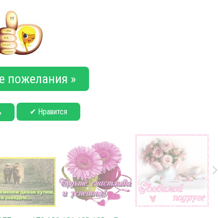
е пожелания »
✔ Нравится
ь