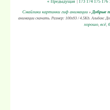
« Предыдущая
173
174
175
176
|
Смайлики картинки гиф анимации
Добрые 
»
анимации скачать. Размер: 100x93 / 4.5Kb. Альбом: Д
хорошо
всё
,
,