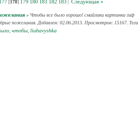
177
179
180
181
182
183
Следующая »
[
178
]
|
пожелания
» Чтобы все было хорошо! смайлики картинки гиф
обрые пожелания. Добавлен: 02.06.2013. Просмотров: 15167. Теги
было
чтобы
liubavyshka
,
,