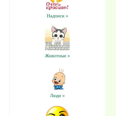
Надписи »
Животные »
Люди »