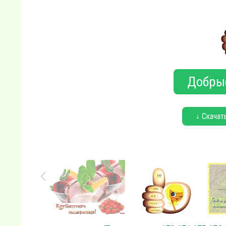
Добры
↓ Скачат