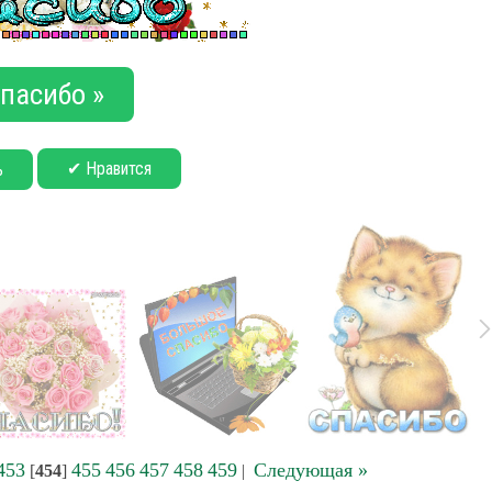
пасибо »
✔ Нравится
ь
453
455
456
457
458
459
Следующая »
[
454
]
|