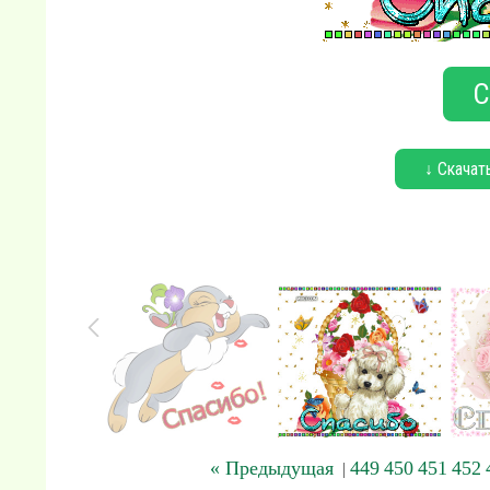
С
↓ Скачат
« Предыдущая
449
450
451
452
|