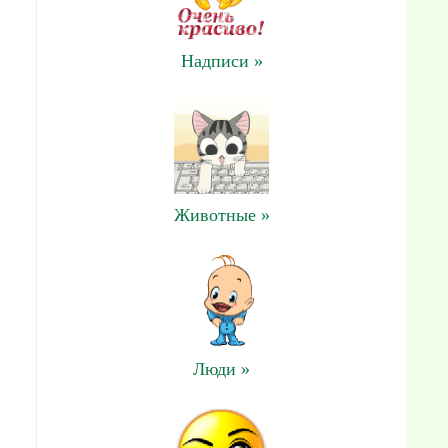
Надписи »
Животные »
Люди »