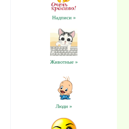
Надписи »
Животные »
Люди »