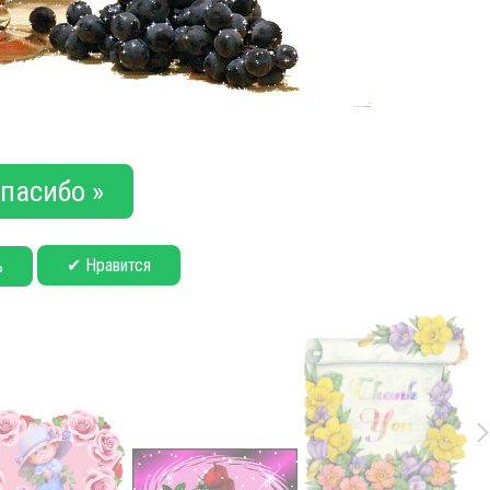
пасибо »
✔ Нравится
ь