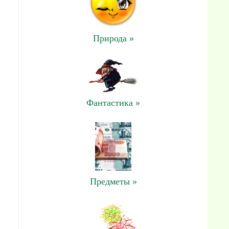
Природа »
Фантастика »
Предметы »