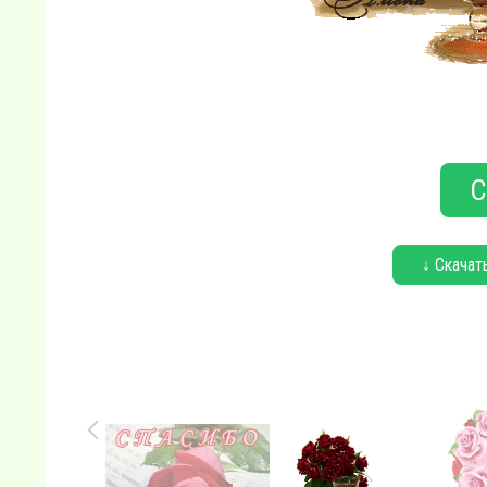
С
↓ Скачат