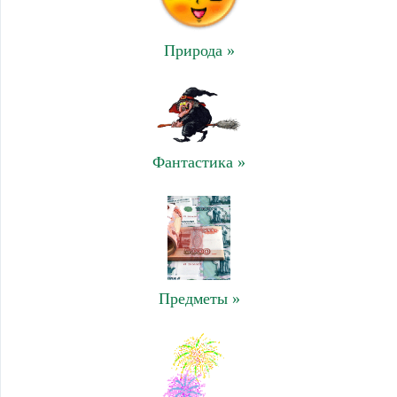
Природа »
Фантастика »
Предметы »