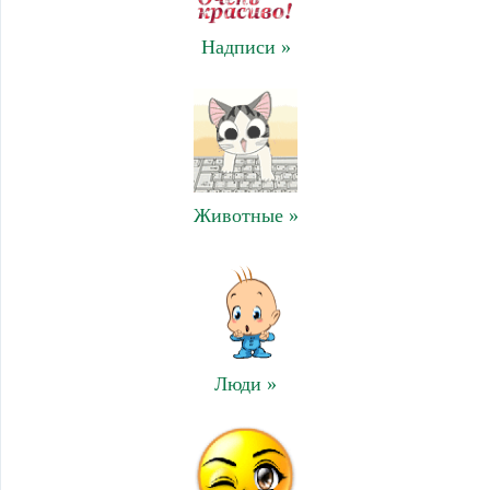
Надписи »
Животные »
Люди »