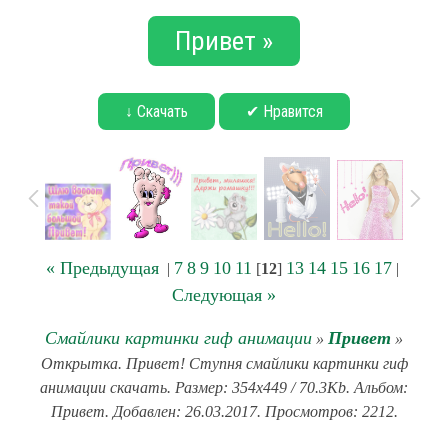
Привет »
↓ Скачать
✔ Нравится
« Предыдущая
7
8
9
10
11
13
14
15
16
17
|
[
12
]
|
Следующая »
Смайлики картинки гиф анимации
Привет
»
»
Открытка. Привет! Ступня смайлики картинки гиф
анимации скачать. Размер: 354x449 / 70.3Kb. Альбом:
Привет. Добавлен: 26.03.2017. Просмотров: 2212.