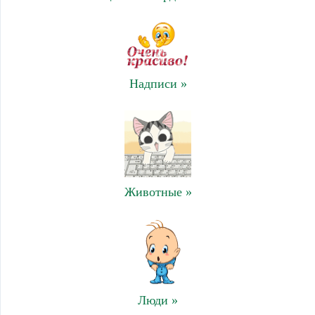
Надписи »
Животные »
Люди »