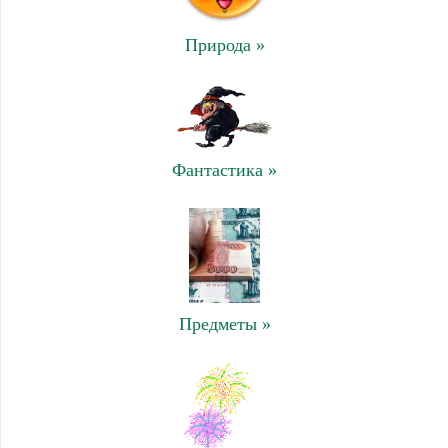
Природа »
Фантастика »
Предметы »