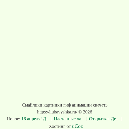
Смайлики картинки гиф анимации скачать
https://liubavyshka.ru/ © 2026
Новое:
16 апреля! Д...
|
Настенные ча...
|
Открытка. Де...
|
uCoz
Хостинг от