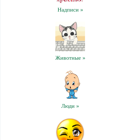
Надписи »
Животные »
Люди »