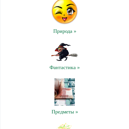
Природа »
Фантастика »
Предметы »