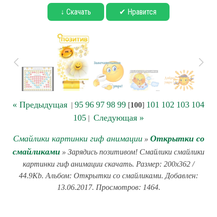
↓ Скачать
✔ Нравится
« Предыдущая
95
96
97
98
99
101
102
103
104
|
[
100
]
105
Следующая »
|
Смайлики картинки гиф анимации
Открытки со
»
смайликами
» Зарядись позитивом! Смайлики смайлики
картинки гиф анимации скачать. Размер: 200x362 /
44.9Kb. Альбом: Открытки со смайликами. Добавлен:
13.06.2017. Просмотров: 1464.