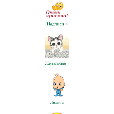
Надписи »
Животные »
Люди »