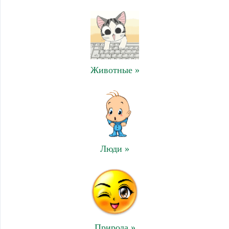
Животные »
Люди »
Природа »