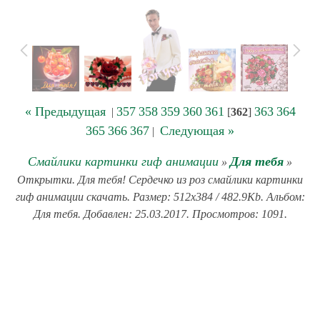
« Предыдущая
357
358
359
360
361
363
364
|
[
362
]
365
366
367
Следующая »
|
Смайлики картинки гиф анимации
Для тебя
»
»
Открытки. Для тебя! Сердечко из роз смайлики картинки
гиф анимации скачать. Размер: 512x384 / 482.9Kb. Альбом:
Для тебя. Добавлен: 25.03.2017. Просмотров: 1091.