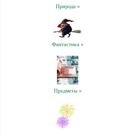
Природа »
Фантастика »
Предметы »