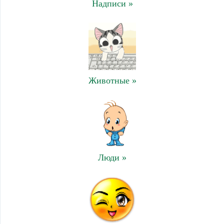
Надписи »
Животные »
Люди »