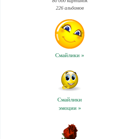
80 000 картинок
226 альбомов
Смайлики »
Смайлики
эмоции »