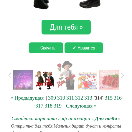
Для тебя »
↓ Скачать
✔ Нравится
« Предыдущая
309
310
311
312
313
315
316
|
[
314
]
317
318
319
Следующая »
|
Смайлики картинки гиф анимации
Для тебя
»
»
Открытка для тебя.Мальчик дарит букет и конфеты