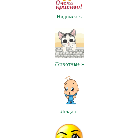
Надписи »
Животные »
Люди »