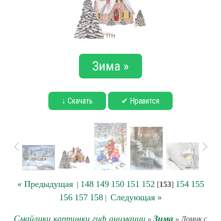
Зима »
↓ Скачать
✔ Нравится
« Предыдущая
148
149
150
151
152
154
155
|
[
153
]
156
157
158
Следующая »
|
Смайлики картинки гиф анимации
Зима
»
» Домик с