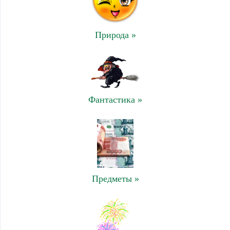
Природа »
Фантастика »
Предметы »