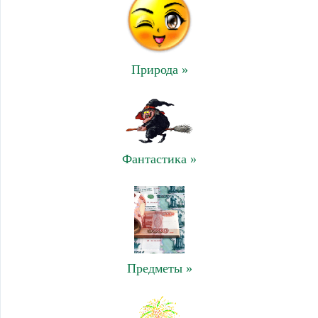
Природа »
Фантастика »
Предметы »