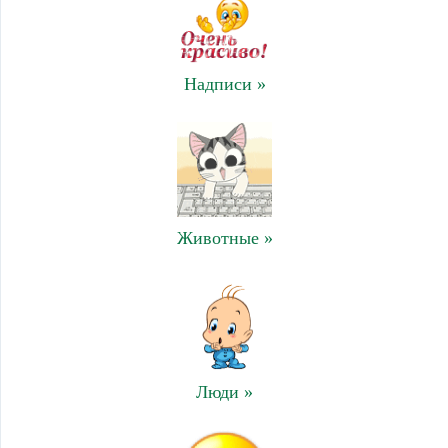
Надписи »
Животные »
Люди »