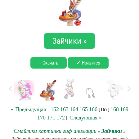
Зайчики »
↓ Скачать
✔ Нравится
« Предыдущая
162
163
164
165
166
168
169
|
[
167
]
170
171
172
Следующая »
|
Смайлики картинки гиф анимации
Зайчики
»
»
Зайчик-девочка пишет письмо смайлики картинки гиф