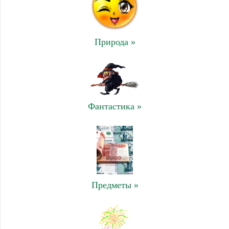
Природа »
Фантастика »
Предметы »