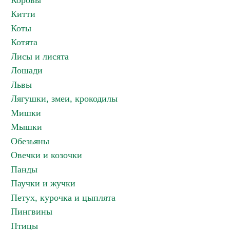
Коровы
Китти
Коты
Котята
Лисы и лисята
Лошади
Львы
Лягушки, змеи, крокодилы
Мишки
Мышки
Обезьяны
Овечки и козочки
Панды
Паучки и жучки
Петух, курочка и цыплята
Пингвины
Птицы