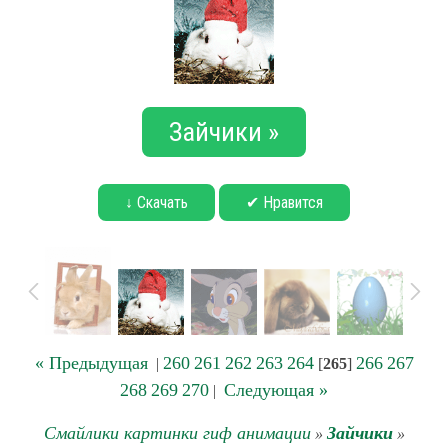
Зайчики »
↓ Скачать
✔ Нравится
« Предыдущая
260
261
262
263
264
266
267
|
[
265
]
268
269
270
Следующая »
|
Смайлики картинки гиф анимации
Зайчики
»
»