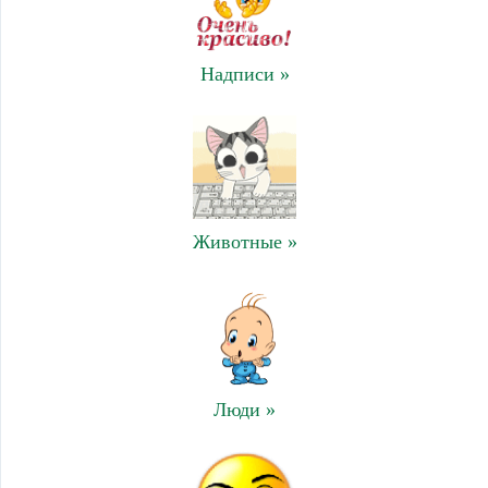
Надписи »
Животные »
Люди »