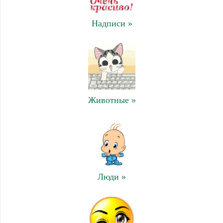
Надписи »
Животные »
Люди »