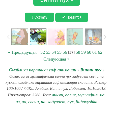
↓ Скачать
✔ Нравится
« Предыдущая
52
53
54
55
56
58
59
60
61
62
|
[
57
]
|
Следующая »
Смайлики картинки гиф анимации
Винни пух
»
»
Ослик иа из мультфильма винни пух задувает свечи на
куске... смайлики картинки гиф анимации скачать. Размер:
100x100 / 7.6Kb. Альбом: Винни пух. Добавлен: 16.10.2013.
винни
ослик
мультфильма
Просмотров: 3268. Теги:
,
,
,
из
иа
свечи
на
задувает
пух
liubavyshka
,
,
,
,
,
,