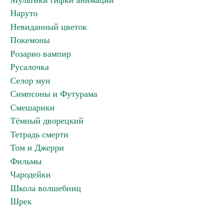
Мультики гифки анимации
Наруто
Невиданный цветок
Покемоны
Розарио вампир
Русалочка
Селор мун
Симпсоны и Футурама
Смешарики
Тёмный дворецкий
Тетрадь смерти
Том и Джерри
Фильмы
Чародейки
Школа волшебниц
Шрек