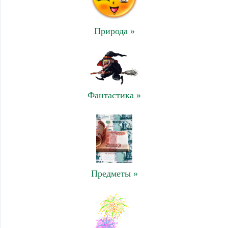
Природа »
Фантастика »
Предметы »