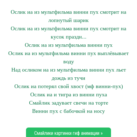
Ослик иа из мультфильма винни пух смотрит на
лопнутый шарик
Ослик иа из мультфильма винни пух смотрит на
кусок праздн...
Ослик иа из мультфильма винни пух
Ослик иа из мультфильма винни пух выплёвывает
воду
Над осликом иа из мультфильма винни пух льет
дождь из тучи
Ослик иа потерял свой хвост (мф винни-пух)
Ослик иа и тигра из винни пуха
Смайлик задувает свечи на торте
Винни пух с бабочкой на носу
Смайлики картинки гиф анимации »