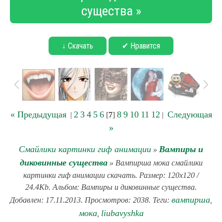
существа »
↓ Скачать
✔ Нравится
« Предыдущая
2
3
4
5
6
8
9
10
11
12
Следующая
|
[
7
]
|
»
Смайлики картинки гиф анимации
Вампиры и
»
диковинные существа
» Вампирша мока смайлики
картинки гиф анимации скачать. Размер: 120x120 /
24.4Kb. Альбом: Вампиры и диковинные существа.
вампирша
Добавлен: 17.11.2013. Просмотров: 2038. Теги:
,
мока
liubavyshka
,