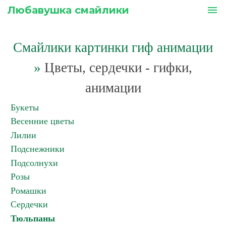
Любавушка смайлики
menu
Смайлики картинки гиф анимации
»
Цветы, сердечки - гифки,
анимации
Букеты
Весенние цветы
Лилии
Подснежники
Подсолнухи
Розы
Ромашки
Сердечки
Тюльпаны