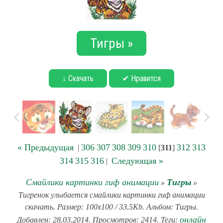
Тигры »
↓ Скачать
✔ Нравится
« Предыдущая
306
307
308
309
310
312
313
|
[
311
]
314
315
316
Следующая »
|
Смайлики картинки гиф анимации
Тигры
»
»
Тигренок улыбается смайлики картинки гиф анимации
скачать. Размер: 100x100 / 33.5Kb. Альбом: Тигры.
онлайн
Добавлен: 28.03.2014. Просмотров: 2414. Теги: