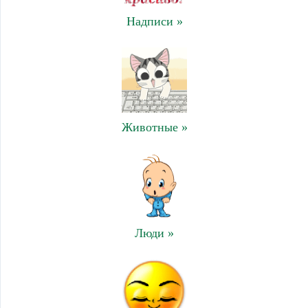
Надписи »
Животные »
Люди »