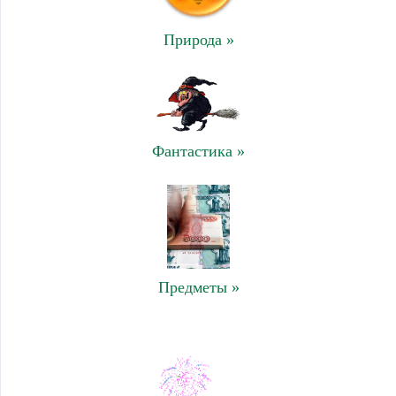
Природа »
Фантастика »
Предметы »