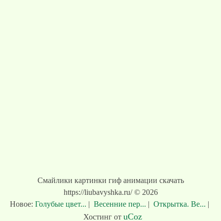
Смайлики картинки гиф анимации скачать
https://liubavyshka.ru/ © 2026
Новое:
Голубые цвет...
|
Весенние пер...
|
Открытка. Ве...
|
uCoz
Хостинг от