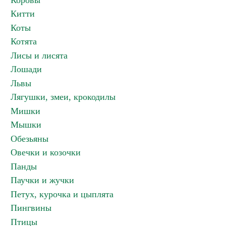
Коровы
Китти
Коты
Котята
Лисы и лисята
Лошади
Львы
Лягушки, змеи, крокодилы
Мишки
Мышки
Обезьяны
Овечки и козочки
Панды
Паучки и жучки
Петух, курочка и цыплята
Пингвины
Птицы