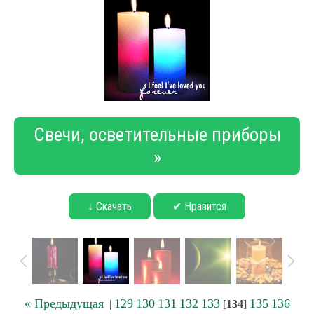
Свечи, осветительные приборы
»
↓ Скачать
✔ Нравится
« Предыдущая
129
130
131
132
133
135
136
|
[
134
]