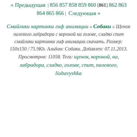
« Предыдущая
856
857
858
859
860
862
863
|
[
861
]
864
865
866
Следующая »
|
Смайлики картинки гиф анимации
Собаки
»
» Щенок
палевого лабрадора с короной на голове, сладко спит
смайлики картинки гиф анимации скачать. Размер:
150x150 / 75.9Kb. Альбом: Собаки. Добавлен: 07.11.2013.
щенок
короной
на
Просмотров: 11058. Теги:
,
,
,
лабрадора
сладко
голове
спит
палевого
,
,
,
,
,
liubavyshka