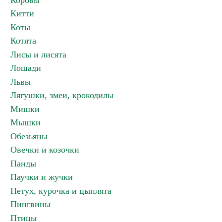
Коровы
Китти
Коты
Котята
Лисы и лисята
Лошади
Львы
Лягушки, змеи, крокодилы
Мишки
Мышки
Обезьяны
Овечки и козочки
Панды
Паучки и жучки
Петух, курочка и цыплята
Пингвины
Птицы