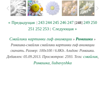
« Предыдущая
243
244
245
246
247
249
250
|
[
248
]
251
252
253
Следующая »
|
Смайлики картинки гиф анимации
Ромашки
»
»
Ромашка-смайлик смайлики картинки гиф анимации
скачать. Размер: 100x100 / 6.8Kb. Альбом: Ромашки.
смайлик
Добавлен: 05.09.2013. Просмотров: 2593. Теги:
,
Ромашка
liubavyshka
,