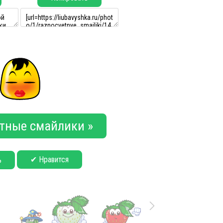
тные смайлики »
✔ Нравится
ь