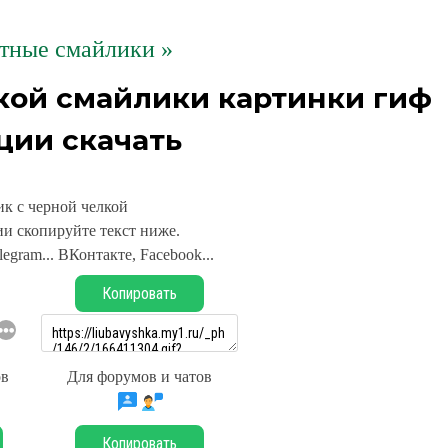
тные смайлики »
кой смайлики картинки гиф
ции скачать
к с черной челкой
и скопируйте текст ниже.
legram... ВКонтакте, Facebook...
Копировать
ов
Для форумов и чатов
Копировать