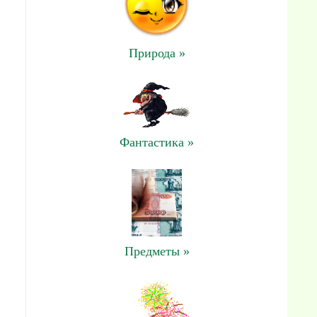
Природа »
Фантастика »
Предметы »