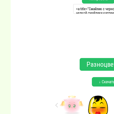
Разноцве
↓ Скачат