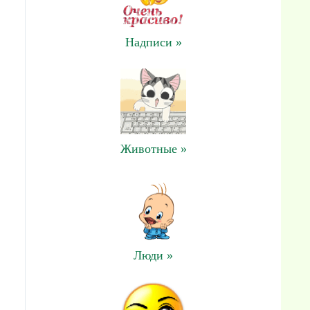
Надписи »
Животные »
Люди »