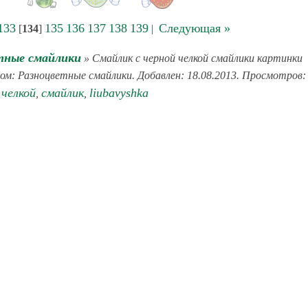
133
135
136
137
138
139
Следующая »
[
134
]
|
тные смайлики
» Смайлик с черной челкой смайлики картинки
бом: Разноцветные смайлики. Добавлен: 18.08.2013. Просмотров:
челкой
смайлик
liubavyshka
,
,
,