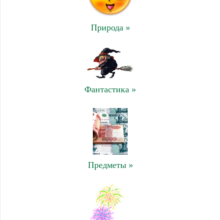
Природа »
Фантастика »
Предметы »