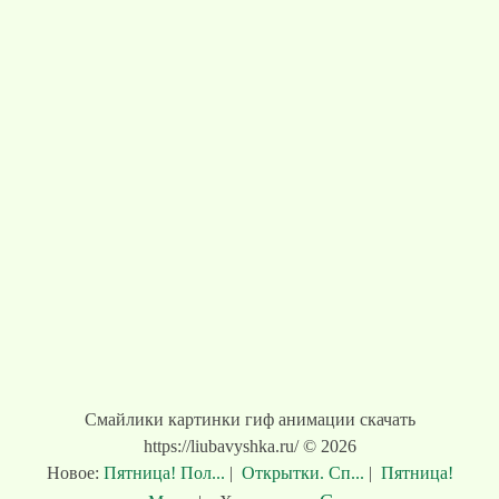
Смайлики картинки гиф анимации скачать
https://liubavyshka.ru/ © 2026
Новое:
Пятница! Пол...
|
Открытки. Сп...
|
Пятница!