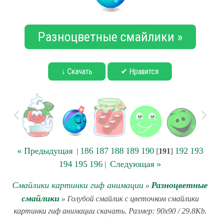
Разноцветные смайлики »
↓ Скачать
✔ Нравится
« Предыдущая
186
187
188
189
190
192
193
|
[
191
]
194
195
196
Следующая »
|
Смайлики картинки гиф анимации
Разноцветные
»
смайлики
» Голубой смайлик с цветочком смайлики
картинки гиф анимации скачать. Размер: 90x90 / 29.8Kb.