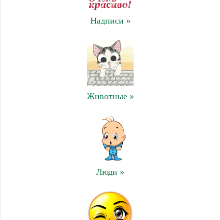
Надписи »
Животные »
Люди »