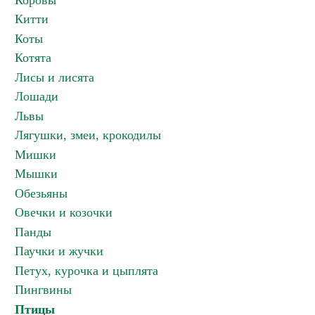
Коровы
Китти
Коты
Котята
Лисы и лисята
Лошади
Львы
Лягушки, змеи, крокодилы
Мишки
Мышки
Обезьяны
Овечки и козочки
Панды
Паучки и жучки
Петух, курочка и цыплята
Пингвины
Птицы