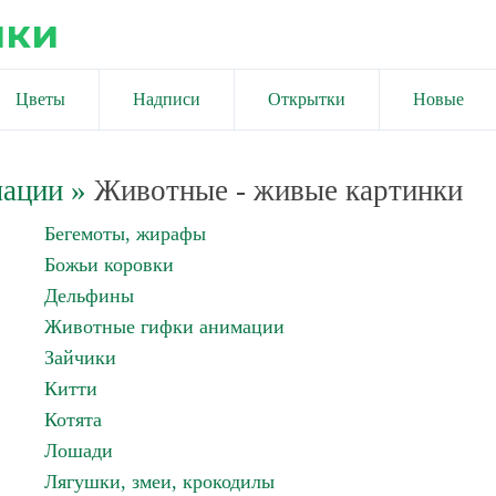
ики
Цветы
Надписи
Открытки
Новые
мации
»
Животные - живые картинки
Бегемоты, жирафы
Божьи коровки
Дельфины
Животные гифки анимации
Зайчики
Китти
Котята
Лошади
Лягушки, змеи, крокодилы