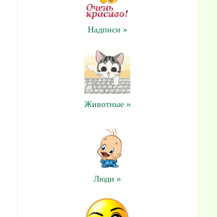
Надписи »
Животные »
Люди »