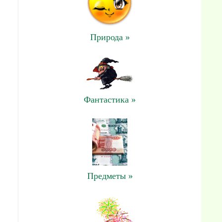
Природа »
Фантастика »
Предметы »