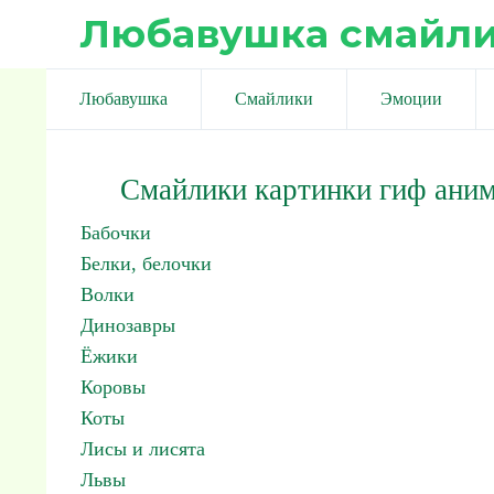
Любавушка смайл
Любавушка
Смайлики
Эмоции
Смайлики картинки гиф ани
Бабочки
Белки, белочки
Волки
Динозавры
Ёжики
Коровы
Коты
Лисы и лисята
Львы