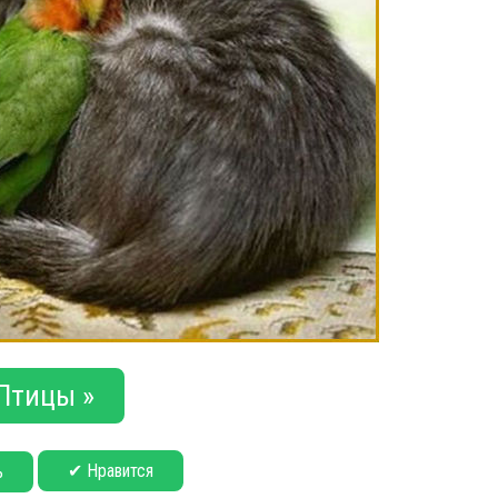
Птицы »
✔ Нравится
ь