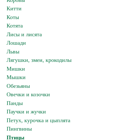
Коровы
Китти
Коты
Котята
Лисы и лисята
Лошади
Львы
Лягушки, змеи, крокодилы
Мишки
Мышки
Обезьяны
Овечки и козочки
Панды
Паучки и жучки
Петух, курочка и цыплята
Пингвины
Птицы