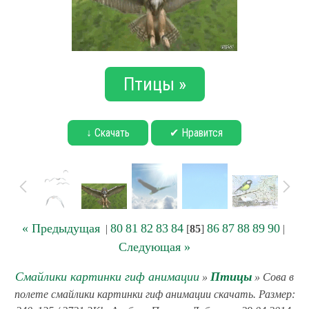
Птицы »
↓ Скачать
✔ Нравится
« Предыдущая
80
81
82
83
84
86
87
88
89
90
|
[
85
]
|
Следующая »
Смайлики картинки гиф анимации
Птицы
»
» Сова в
полете смайлики картинки гиф анимации скачать. Размер: