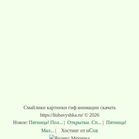
Смайлики картинки гиф анимации скачать
https://liubavyshka.ru/ © 2026
Новое:
Пятница! Пол...
|
Открытки. Сп...
|
Пятница!
uCoz
Мал...
|
Хостинг от