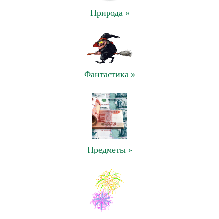
Природа »
Фантастика »
Предметы »