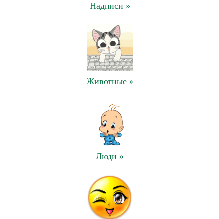
Надписи »
Животные »
Люди »