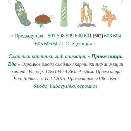
« Предыдущая
597
598
599
600
601
603
604
|
[
602
]
605
606
607
Следующая »
|
Смайлики картинки гиф анимации
Прием пищи.
»
Еда
» Огромное блюдо смайлики картинки гиф анимации
скачать. Размер: 178x144 / 4.3Kb. Альбом: Прием пищи.
Еда. Добавлен: 11.12.2013. Просмотров: 2108. Теги:
блюдо
liubavyshka
огромное
,
,