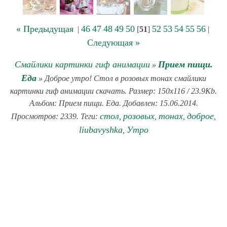
« Предыдущая
46
47
48
49
50
52
53
54
55
56
|
[
51
]
|
Следующая »
Смайлики картинки гиф анимации
Прием пищи.
»
Еда
» Доброе утро! Стол в розовых тонах смайлики
картинки гиф анимации скачать. Размер: 150x116 / 23.9Kb.
Альбом: Прием пищи. Еда. Добавлен: 15.06.2014.
стол
розовых
тонах
доброе
Просмотров: 2339. Теги:
,
,
,
,
liubavyshka
Утро
,