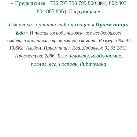
« Предыдущая
796
797
798
799
800
802
803
|
[
801
]
804
805
806
Следующая »
|
Смайлики картинки гиф анимации
Прием пищи.
»
Еда
» И послал господь человеку все необходимое!
смайлики картинки гиф анимации скачать. Размер: 69x54 /
13.6Kb. Альбом: Прием пищи. Еда. Добавлен: 02.05.2013.
человеку
необходимое
Просмотров: 2886. Теги:
,
,
послал
всё
Господь
liubavyshka
,
,
,