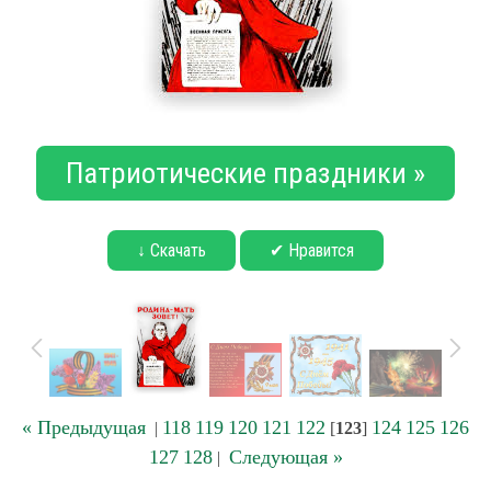
Патриотические праздники »
↓ Скачать
✔ Нравится
« Предыдущая
118
119
120
121
122
124
125
126
|
[
123
]
127
128
Следующая »
|