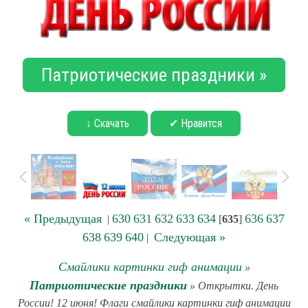
Патриотические праздники »
↓ Скачать
✔ Нравится
« Предыдущая
630
631
632
633
634
636
637
|
[
635
]
638
639
640
Следующая »
|
Смайлики картинки гиф анимации
»
Патриотические праздники
» Открытки. День
России! 12 июня! Флаги смайлики картинки гиф анимации