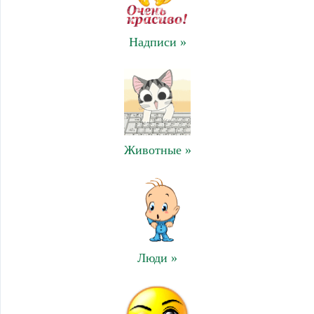
Надписи »
Животные »
Люди »