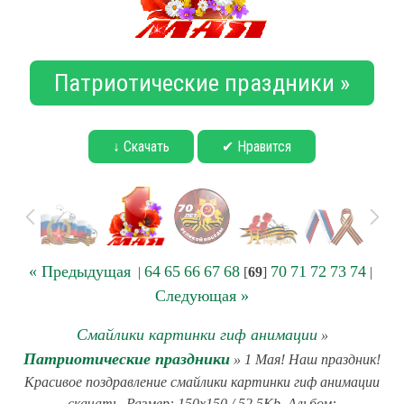
Патриотические праздники »
↓ Скачать
✔ Нравится
« Предыдущая
64
65
66
67
68
70
71
72
73
74
|
[
69
]
|
Следующая »
Смайлики картинки гиф анимации
»
Патриотические праздники
» 1 Мая! Наш праздник!
Красивое поздравление смайлики картинки гиф анимации
скачать. Размер: 150x150 / 52.5Kb. Альбом: