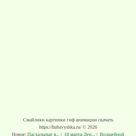
Смайлики картинки гиф анимации скачать
https://liubavyshka.ru/ © 2026
Новое:
Пасхальные я...
|
18 марта-Ден...
|
Волшебной