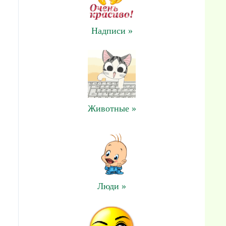
Надписи »
Животные »
Люди »