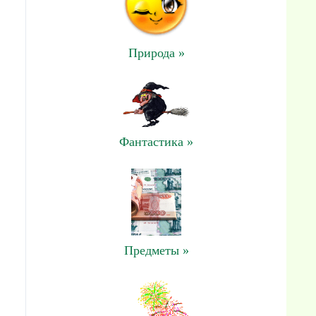
Природа »
Фантастика »
Предметы »