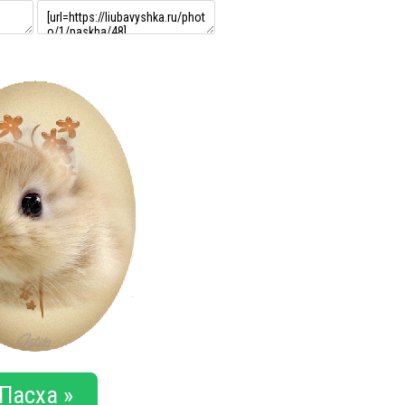
Пасха »