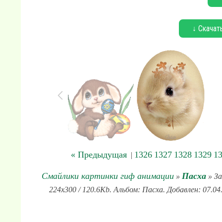
↓ Скачат
« Предыдущая
1326
1327
1328
1329
1
|
Смайлики картинки гиф анимации
Пасха
»
» За
224x300 / 120.6Kb. Альбом: Пасха. Добавлен: 07.0