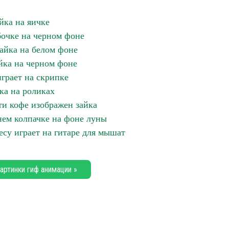
йка на яичке
бочке на черном фоне
айка на белом фоне
йка на черном фоне
играет на скрипке
ка на роликах
ти кофе изображен зайка
нем колпачке на фоне луны
есу играет на гитаре для мышат
артинки гиф анимации »