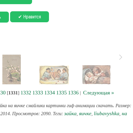
✔ Нравится
ь
330
1332
1333
1334
1335
1336
Следующая »
[
1331
]
|
йка на яичке смайлики картинки гиф анимации скачать. Размер:
зайка
яичке
liubavyshka
на
4.2014. Просмотров: 2090. Теги:
,
,
,