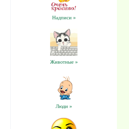
Надписи »
Животные »
Люди »