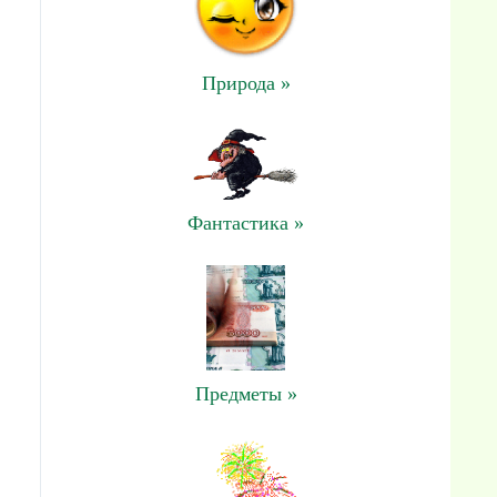
Природа »
Фантастика »
Предметы »