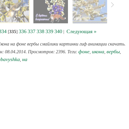
334
336
337
338
339
340
Следующая »
[
335
]
|
кона на фоне вербы смайлики картинки гиф анимации скачать.
фоне
икона
вербы
ен: 08.04.2014. Просмотров: 2396. Теги:
,
,
,
ubavyshka
на
,