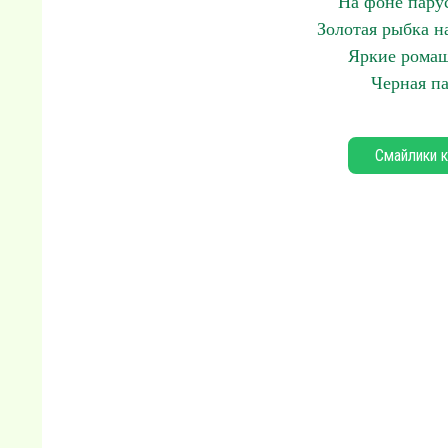
На фоне пару
Золотая рыбка н
Яркие ромаш
Черная п
Смайлики к