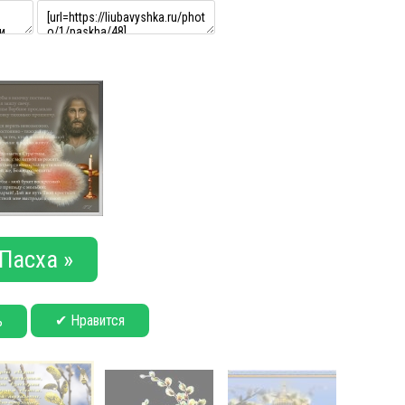
Пасха »
✔ Нравится
ь