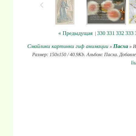
« Предыдущая
330
331
332
333
|
Смайлики картинки гиф анимации
Пасха
»
» И
Размер: 150x150 / 40.9Kb. Альбом: Пасха. Добавл
li