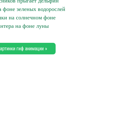
сников прыгает дельфин
а фоне зеленых водорослей
ки на солнечном фоне
антера на фоне луны
артинки гиф анимации »