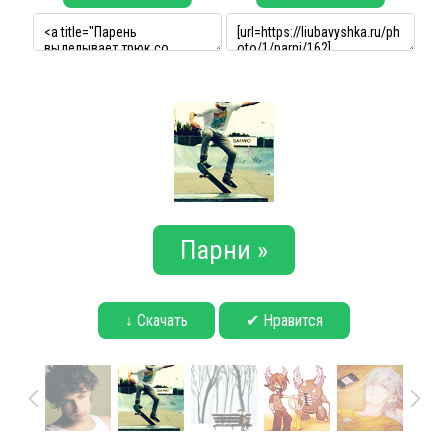
Парни »
↓ Скачать
✔ Нравится