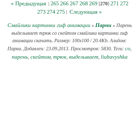
« Предыдущая
265
266
267
268
269
271
272
|
[
270
]
273
274
275
Следующая »
|
Смайлики картинки гиф анимации
Парни
»
» Парень
выделывает трюк со скейтом смайлики картинки гиф
анимации скачать. Размер: 100x100 / 20.4Kb. Альбом:
со
Парни. Добавлен: 23.09.2013. Просмотров: 5830. Теги:
,
парень
скейтом
трюк
выделывает
liubavyshka
,
,
,
,