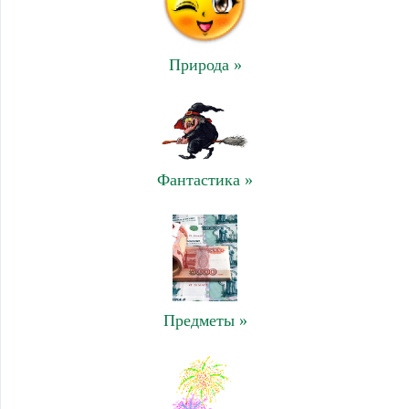
Природа »
Фантастика »
Предметы »