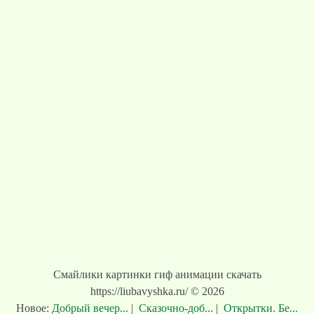
Смайлики картинки гиф анимации скачать
https://liubavyshka.ru/ © 2026
Новое:
Добрый вечер...
|
Сказочно-доб...
|
Открытки. Бе...