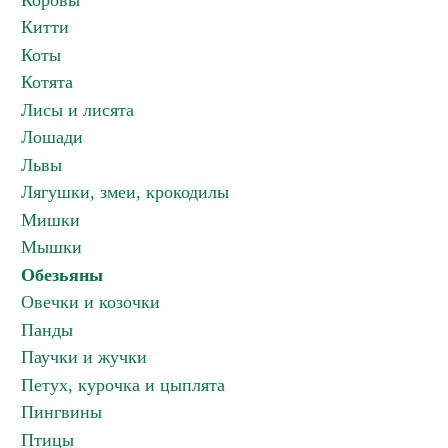
Коровы
Китти
Коты
Котята
Лисы и лисята
Лошади
Львы
Лягушки, змеи, крокодилы
Мишки
Мышки
Обезьяны
Овечки и козочки
Панды
Паучки и жучки
Петух, курочка и цыплята
Пингвины
Птицы