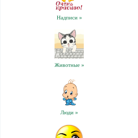
Надписи »
Животные »
Люди »