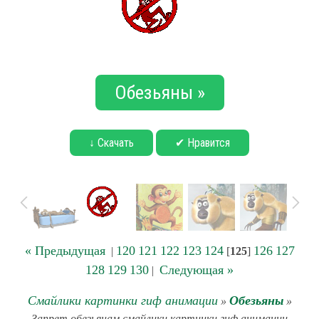
Обезьяны »
↓ Скачать
✔ Нравится
« Предыдущая
120
121
122
123
124
126
127
|
[
125
]
128
129
130
Следующая »
|
Смайлики картинки гиф анимации
Обезьяны
»
»
Запрет обезьянам смайлики картинки гиф анимации