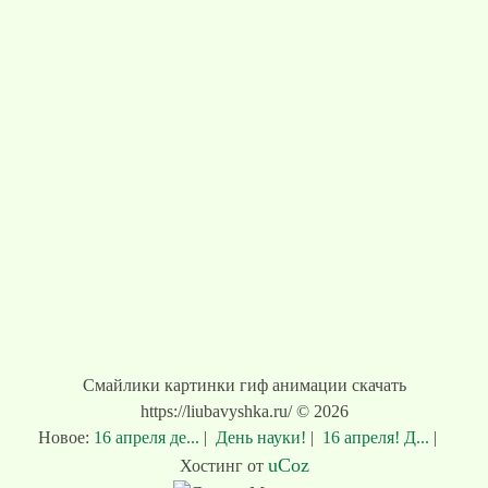
Смайлики картинки гиф анимации скачать
https://liubavyshka.ru/ © 2026
Новое:
16 апреля де...
|
День науки!
|
16 апреля! Д...
|
uCoz
Хостинг от