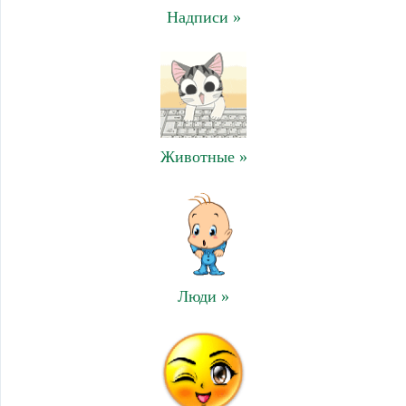
Надписи »
Животные »
Люди »