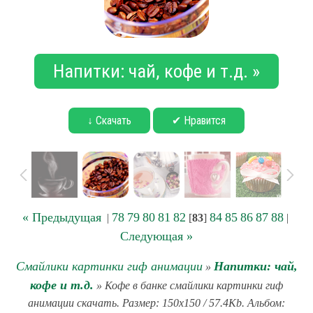
Напитки: чай, кофе и т.д. »
↓ Скачать
✔ Нравится
« Предыдущая
78
79
80
81
82
84
85
86
87
88
|
[
83
]
|
Следующая »
Смайлики картинки гиф анимации
Напитки: чай,
»
кофе и т.д.
» Кофе в банке смайлики картинки гиф
анимации скачать. Размер: 150x150 / 57.4Kb. Альбом: