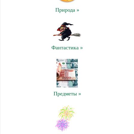
Природа »
Фантастика »
Предметы »