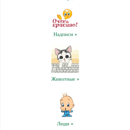
Надписи »
Животные »
Люди »