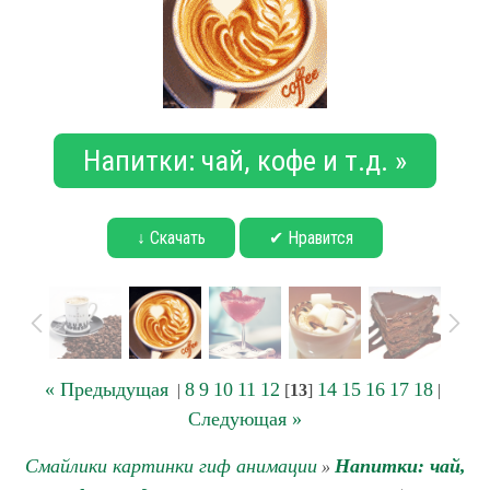
Напитки: чай, кофе и т.д. »
↓ Скачать
✔ Нравится
« Предыдущая
8
9
10
11
12
14
15
16
17
18
|
[
13
]
|
Следующая »
Смайлики картинки гиф анимации
Напитки: чай,
»