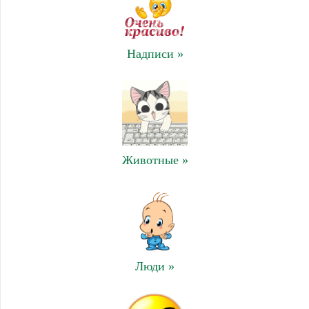
Надписи »
Животные »
Люди »