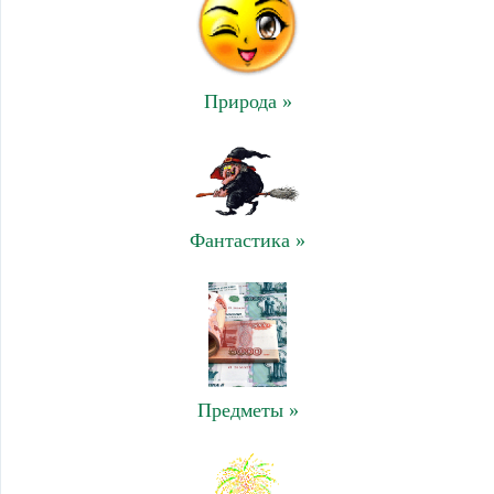
Природа »
Фантастика »
Предметы »