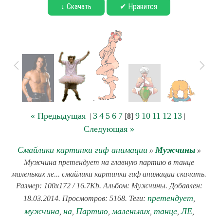
↓ Скачать
✔ Нравится
« Предыдущая
3
4
5
6
7
9
10
11
12
13
|
[
8
]
|
Следующая »
Смайлики картинки гиф анимации
Мужчины
»
»
Мужчина претендует на главную партию в танце
маленьких ле... смайлики картинки гиф анимации скачать.
Размер: 100x172 / 16.7Kb. Альбом: Мужчины. Добавлен:
претендует
18.03.2014. Просмотров: 5168. Теги:
,
мужчина
на
Партию
маленьких
танце
ЛЕ
,
,
,
,
,
,