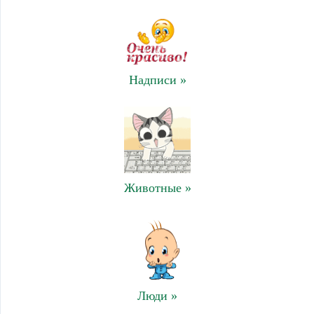
Надписи »
Животные »
Люди »