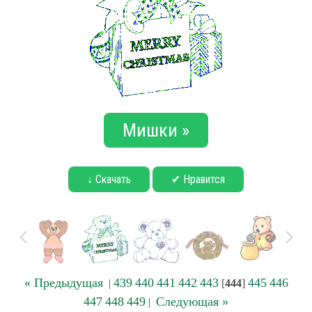
Мишки »
↓ Скачать
✔ Нравится
« Предыдущая
439
440
441
442
443
445
446
|
[
444
]
447
448
449
Следующая »
|