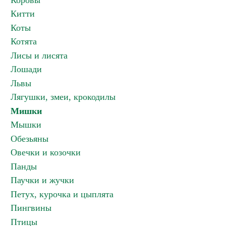
Коровы
Китти
Коты
Котята
Лисы и лисята
Лошади
Львы
Лягушки, змеи, крокодилы
Мишки
Мышки
Обезьяны
Овечки и козочки
Панды
Паучки и жучки
Петух, курочка и цыплята
Пингвины
Птицы