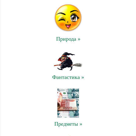
Природа »
Фантастика »
Предметы »