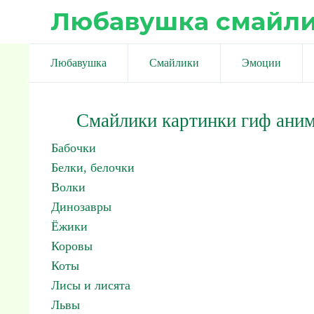
Любавушка смайл
Любавушка
Смайлики
Эмоции
Смайлики картинки гиф ани
Бабочки
Белки, белочки
Волки
Динозавры
Ёжики
Коровы
Коты
Лисы и лисята
Львы