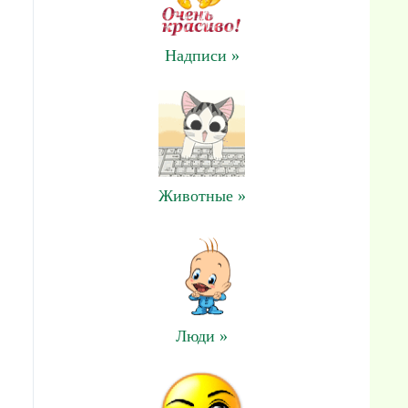
Надписи »
Животные »
Люди »