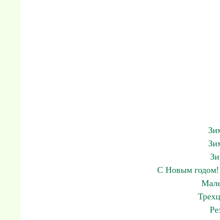
Зи
Зи
Зи
С Новым годом! 
Мале
Трехц
Ре