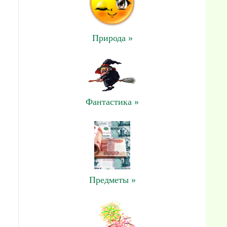
Природа »
Фантастика »
Предметы »