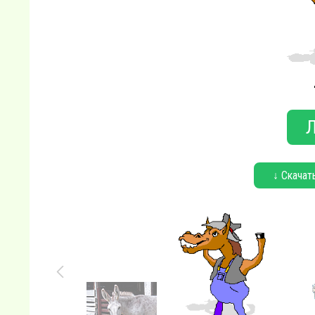
Л
↓ Скачат