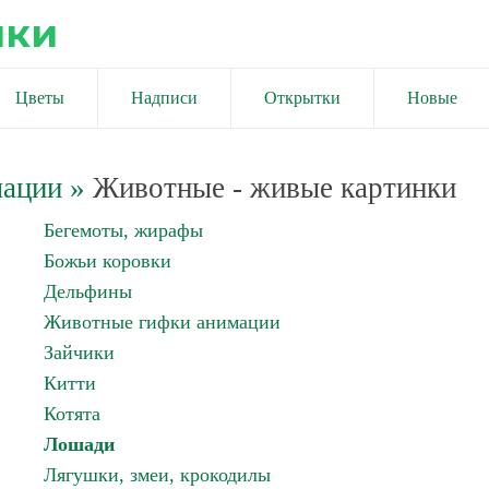
ики
Цветы
Надписи
Открытки
Новые
мации
»
Животные - живые картинки
Бегемоты, жирафы
Божьи коровки
Дельфины
Животные гифки анимации
Зайчики
Китти
Котята
Лошади
Лягушки, змеи, крокодилы