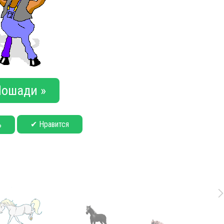
ошади »
✔ Нравится
ь