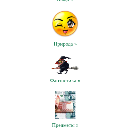
Природа »
Фантастика »
Предметы »