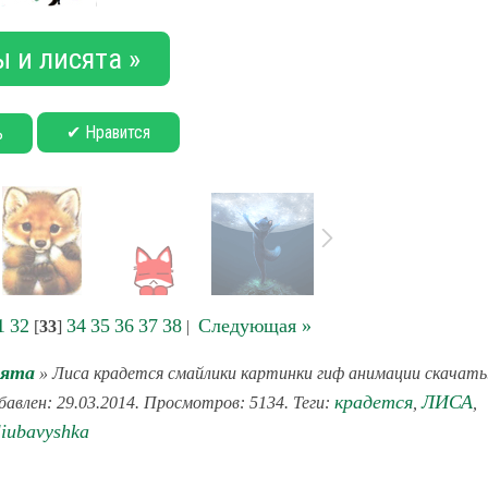
 и лисята »
✔ Нравится
ь
1
32
34
35
36
37
38
Следующая »
[
33
]
|
сята
» Лиса крадется смайлики картинки гиф анимации скачать
крадется
ЛИСА
бавлен: 29.03.2014. Просмотров: 5134. Теги:
,
,
liubavyshka