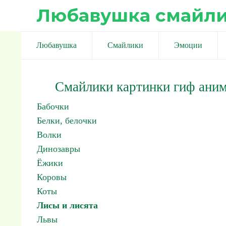
Любавушка смайл
Любавушка
Смайлики
Эмоции
Смайлики картинки гиф ани
Бабочки
Белки, белочки
Волки
Динозавры
Ёжики
Коровы
Коты
Лисы и лисята
Львы