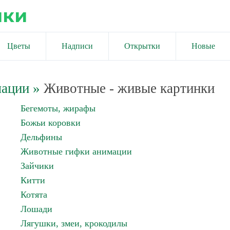
ики
Цветы
Надписи
Открытки
Новые
мации
»
Животные - живые картинки
Бегемоты, жирафы
Божьи коровки
Дельфины
Животные гифки анимации
Зайчики
Китти
Котята
Лошади
Лягушки, змеи, крокодилы