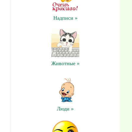
Надписи »
Животные »
Люди »