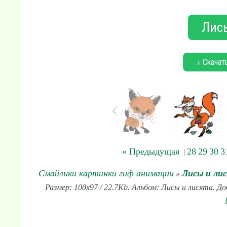
Лисы
↓ Скачат
« Предыдущая
28
29
30
3
|
Смайлики картинки гиф анимации
Лисы и ли
»
Размер: 100x97 / 22.7Kb. Альбом: Лисы и лисята. До