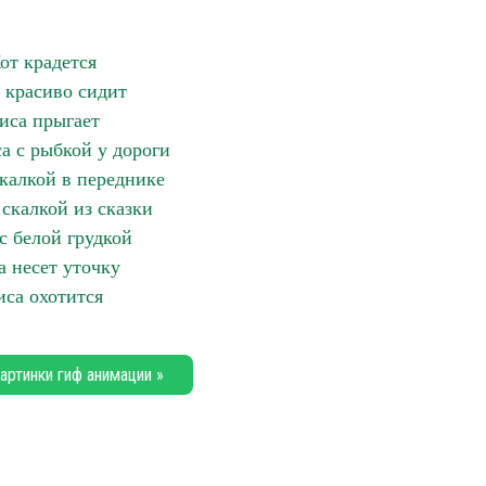
от крадется
 красиво сидит
иса прыгает
а с рыбкой у дороги
скалкой в переднике
 скалкой из сказки
с белой грудкой
а несет уточку
иса охотится
артинки гиф анимации »