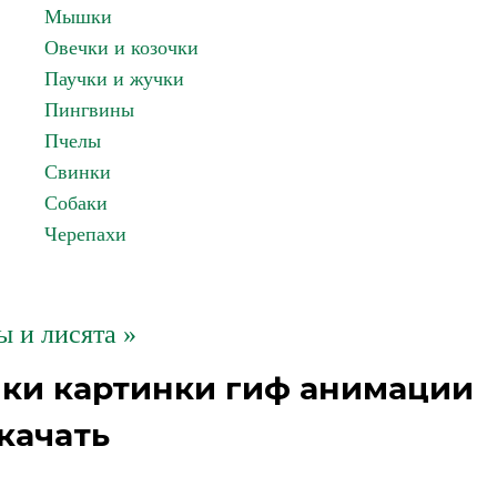
Мышки
Овечки и козочки
Паучки и жучки
Пингвины
Пчелы
Свинки
Собаки
Черепахи
ы и лисята »
ики картинки гиф анимации
качать