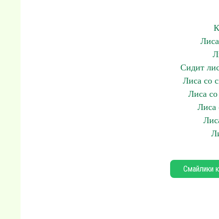
К
Лиса
Л
Сидит лис
Лиса со 
Лиса со
Лиса 
Лис
Л
Смайлики к